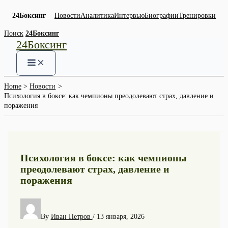
24Боксинг
Новости
Аналитика
Интервью
Биографии
Тренировки
Skip
Поиск
24Боксинг
24Боксинг
to
content
Home
Новости
Психология в боксе: как чемпионы преодолевают страх, давление и
поражения
Психология в боксе: как чемпионы
преодолевают страх, давление и
поражения
By
Иван Петров
/
13 января, 2026