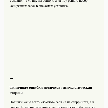
Условно: не «я иду на войну», а «я иду решать набор
конкретных задач в знакомых условиях».
---
Типичные ошибки новичков: психологическая
сторона
Новички чаще всего «ломают» себя не на спаррингах, а в
голове. И это не громкие слова. В юниорских сборных до