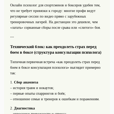
Онлайн психолог для спортсменов и боксеров удобен тем,
что не требует привязки к городу: многие профи ведут
регулярные сессии по видео прямо с зарубежных
тренировочных лагерей. На дистанции это дешевле, чем
«латать» сорванные сборы после срыва или «слитого» боя.
---
Технический блок: как преодолеть страх перед
боем в боксе (структура консультации психолога)
Типичная первичная встреча «как преодолеть страх перед
боем в боксе консультация психолога» выглядит примерно
так:
1.
Сбор анамнеза
– история травм и нокаутов;
– первые опыты спаррингов и боёв;
– отношение семьи и тренеров к ошибкам и поражениям.
2.
Диагностика
– опросники тревожности и стресса;