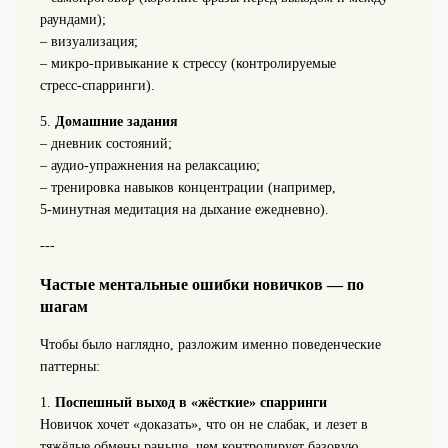
раундами);
– визуализация;
– микро‑привыкание к стрессу (контролируемые
стресс‑спарринги).
5.
Домашние задания
– дневник состояний;
– аудио‑упражнения на релаксацию;
– тренировка навыков концентрации (например,
5‑минутная медитация на дыхание ежедневно).
---
Частые ментальные ошибки новичков — по
шагам
Чтобы было наглядно, разложим именно поведенческие
паттерны:
1.
Поспешный выход в «жёсткие» спарринги
Новичок хочет «доказать», что он не слабак, и лезет в
тяжёлые обмены раньше, чем контролирует базовую