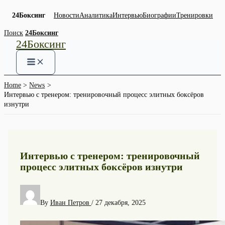
24Боксинг
Новости
Аналитика
Интервью
Биографии
Тренировки
Skip
Поиск
24Боксинг
24Боксинг
to
content
Home
News
Интервью с тренером: тренировочный процесс элитных боксёров
изнутри
Интервью с тренером: тренировочный
процесс элитных боксёров изнутри
By
Иван Петров
/
27 декабря, 2025