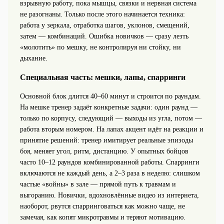
взрывную работу, пока мышцы, связки и нервная система
не разогнаны. Только после этого начинается техника:
работа у зеркала, отработка шагов, уклонов, смещений,
затем — комбинаций. Ошибка новичков — сразу лезть
«молотить» по мешку, не контролируя ни стойку, ни
дыхание.
Специальная часть: мешки, лапы, спарринги
Основной блок длится 40–60 минут и строится по раундам.
На мешке тренер задаёт конкретные задачи: один раунд —
только по корпусу, следующий — выходы из угла, потом —
работа вторым номером. На лапах акцент идёт на реакции и
принятие решений: тренер имитирует реальные эпизоды
боя, меняет угол, ритм, дистанцию. У опытных бойцов
часто 10–12 раундов комбинированной работы. Спарринги
включаются не каждый день, а 2–3 раза в неделю: слишком
частые «войны» в зале — прямой путь к травмам и
выгоранию. Новички, вдохновлённые видео из интернета,
наоборот, рвутся спарринговаться как можно чаще, не
замечая, как копят микротравмы и теряют мотивацию.