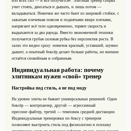
изо всех сил — и всё получится». Элитный тренер сперва
учит стоять, двигаться и дышать, и лишь потом —
вкладываться. Новички же часто бьют из широкой стойки, с
зажатым плечевым поясом и поднятыми вверх плечами,
напрягают всё тело одновременно, теряют скорость и
выдыхаются за два раунда. Вместо экономичной техники
получается грубая силовая рубка без перспектив роста. В
залах это видно сразу: новичок красный, уставший, шумно
дышит, а опытный боксёр делает больше работы, но внешне
остаётся спокойным и собранным.
Индивидуальная работа: почему
элитникам нужен «свой» тренер
Настройка под стиль, а не под моду
На уровне элиты не бывает универсальных решений. Один
боксёр — контрпанчер, другой — агрессивный
прессинг‑файтер, третий — темповик средней дистанции.
Индивидуальные тренировки по боксу с тренером
позволяют выстроить стиль под физиологию и психику