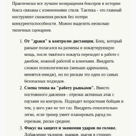
Практически все лучшие возвращения боксеров в истории
бокса связаны с изменениями стиля. Тактика - это главный
инструмент снижения рисков без потери
конкурентоспособности. Можно выделить несколько
типичных сценариев.
От "драки" к контролю дистанции.
Боец, который
раньше полагался на размены и нокаутирующую
мощь, после тяжёлого нокаута переходит к работе с
джебом, ножной работой и клинчами. Внедрить
сложно психологически (меньше адреналина,
меняется имидж), но по рискам это один из самых
безопасных подходов.
Смена темпа на "работу рывками".
Вместо
постоянного давления - отрезки активных атак с
паузами на контроль. Подходит возрастным бойцам и
тем, у кого уже не тот газ. Внедрить относительно
легко, если тренер умеет планировать раунд по
отрезкам, риски средние.
Фокус на защите и экономии ударов по голове.
Добавление уклонов, нырков, шагов в сторону,