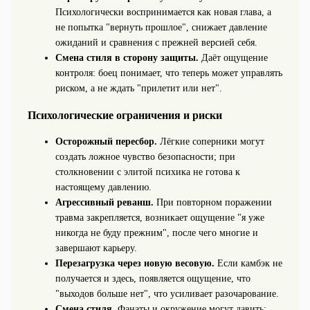
Психологически воспринимается как новая глава, а
не попытка "вернуть прошлое", снижает давление
ожиданий и сравнения с прежней версией себя.
Смена стиля в сторону защиты.
Даёт ощущение
контроля: боец понимает, что теперь может управлять
риском, а не ждать "прилетит или нет".
Психологические ограничения и риски
Осторожный пересбор.
Лёгкие соперники могут
создать ложное чувство безопасности; при
столкновении с элитой психика не готова к
настоящему давлению.
Агрессивный реванш.
При повторном поражении
травма закрепляется, возникает ощущение "я уже
никогда не буду прежним", после чего многие и
завершают карьеру.
Перезагрузка через новую весовую.
Если камбэк не
получается и здесь, появляется ощущение, что
"выходов больше нет", что усиливает разочарование.
Смена стиля.
Фанаты и окружение могут давить: