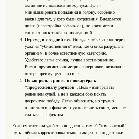
активное использование корпуса. Цель -
минимизировать попадания в голову, особенно
важна для тех, у кого были сотрясения. Внедряется
долго (перестройка рефлексов), но критически
снижает риск тяжёлых последствий.
Переход в соседний вес.
Иногда камбэк строят через
уход из "убийственного" веса, где сгонка разрушала
организм, в более естественную категорию.
Удобство: легче сгонка, лучше восстановление.
Риски: другая антропометрия соперников, возможная
потеря преимущества в силе.
Новая роль в ринге: от нокаутёра к
"профессионалу раундов".
Цель - выигрывать
решением судей, а не в каждом бою искать
досрочную победу. Легко объяснить, но трудно
принять эго и фанатам: нужно терпеть свист, меньше
гнаться за эффектом.
Если смотреть на удобство внедрения, самый "комфортный"
путь - лёгкая корректировка темпа и акцент на подготовке.