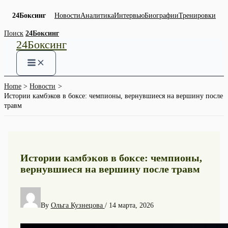
24Боксинг
Новости
Аналитика
Интервью
Биографии
Тренировки
Skip
Поиск
24Боксинг
24Боксинг
to
content
Home
Новости
Истории камбэков в боксе: чемпионы, вернувшиеся на вершину после
травм
Истории камбэков в боксе: чемпионы,
вернувшиеся на вершину после травм
By
Ольга Кузнецова
/
14 марта, 2026