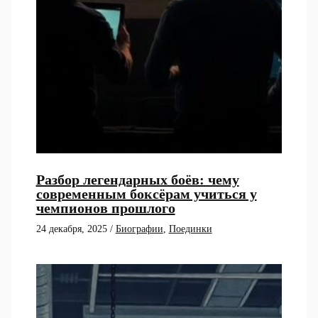
Разбор легендарных боёв: чему
современным боксёрам учиться у
чемпионов прошлого
24 декабря, 2025
/
Биографии
,
Поединки