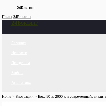
24Боксинг
Skip
Поиск
24Боксинг
24Боксинг
to
Search
content
Главная
Новости
Поединки
Бойцы
Аналитика
Home
Биографии
Бокс 90‑х, 2000‑х и современный: аналит