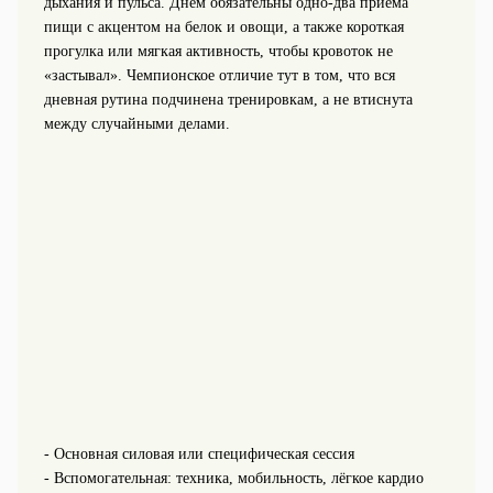
дыхания и пульса. Днём обязательны одно‑два приёма
пищи с акцентом на белок и овощи, а также короткая
прогулка или мягкая активность, чтобы кровоток не
«застывал». Чемпионское отличие тут в том, что вся
дневная рутина подчинена тренировкам, а не втиснута
между случайными делами.
- Основная силовая или специфическая сессия
- Вспомогательная: техника, мобильность, лёгкое кардио