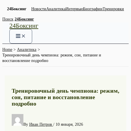
24Боксинг
Новости
Аналитика
Интервью
Биографии
Тренировки
Skip
Поиск
24Боксинг
24Боксинг
to
content
Home
Аналитика
Тренировочный день чемпиона: режим, сон, питание и
восстановление подробно
Тренировочный день чемпиона: режим,
сон, питание и восстановление
подробно
By
Иван Петров
/
10 января, 2026