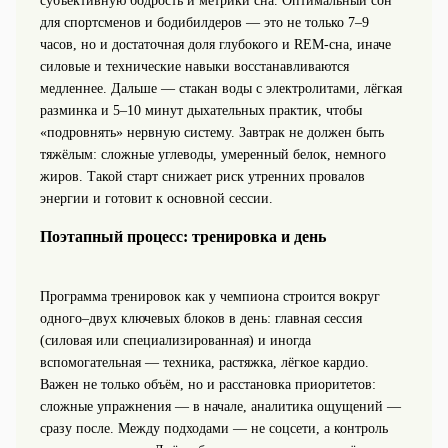
субъективную бодрость и метрики сна. Оптимальный сон
для спортсменов и бодибилдеров — это не только 7–9
часов, но и достаточная доля глубокого и REM‑сна, иначе
силовые и технические навыки восстанавливаются
медленнее. Дальше — стакан воды с электролитами, лёгкая
разминка и 5–10 минут дыхательных практик, чтобы
«подровнять» нервную систему. Завтрак не должен быть
тяжёлым: сложные углеводы, умеренный белок, немного
жиров. Такой старт снижает риск утренних провалов
энергии и готовит к основной сессии.
Поэтапный процесс: тренировка и день
Программа тренировок как у чемпиона строится вокруг
одного–двух ключевых блоков в день: главная сессия
(силовая или специализированная) и иногда
вспомогательная — техника, растяжка, лёгкое кардио.
Важен не только объём, но и расстановка приоритетов:
сложные упражнения — в начале, аналитика ощущений —
сразу после. Между подходами — не соцсети, а контроль