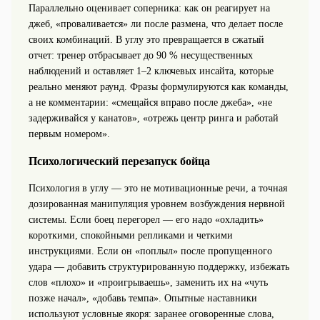
Параллельно оценивает соперника: как он реагирует на
джеб, «проваливается» ли после размена, что делает после
своих комбинаций. В углу это превращается в сжатый
отчет: тренер отбрасывает до 90 % несущественных
наблюдений и оставляет 1–2 ключевых инсайта, которые
реально меняют раунд. Фразы формулируются как команды,
а не комментарии: «смещайся вправо после джеба», «не
задерживайся у канатов», «отрежь центр ринга и работай
первым номером».
Психологический перезапуск бойца
Психология в углу — это не мотивационные речи, а точная
дозированная манипуляция уровнем возбуждения нервной
системы. Если боец перегорел — его надо «охладить»
короткими, спокойными репликами и четкими
инструкциями. Если он «поплыл» после пропущенного
удара — добавить структурированную поддержку, избежать
слов «плохо» и «проигрываешь», заменить их на «чуть
позже начал», «добавь темпа». Опытные наставники
используют условные якоря: заранее оговоренные слова,