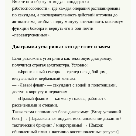
Вместе они образуют модуль «поддержки
работоспособности», где каждая операция распланирована
по секундам, а последовательность действий отточена до
автоматизма, чтобы за одну минуту восстановить максимум
функций боксера и вернуть его в бой почти
«перезагруженным».
Диаграмма угла ринга: кто где стоит и зачем
Если разложить угол ринга как текстовую диаграмму,
получится строгая архитектура. Условно:
— «Фронтальный сектор» — тренер перед бойцом,
визуальный и вербальный контакт.
— «Левый фланг» — секундант с водой и полотенцами,
доступ к корпусу и перчаткам.
— «Правый фланг» — катмен у головы, работает с
рассечениями и отеками.
Такая схема напоминает блок‑диаграмму: [Вход: уставший
боец] → [Параллельные модули: восстановление дыхания /
тактический брифинг / микротравмы] → [Выход:
обновленный план + частично восстановленные ресурсы].